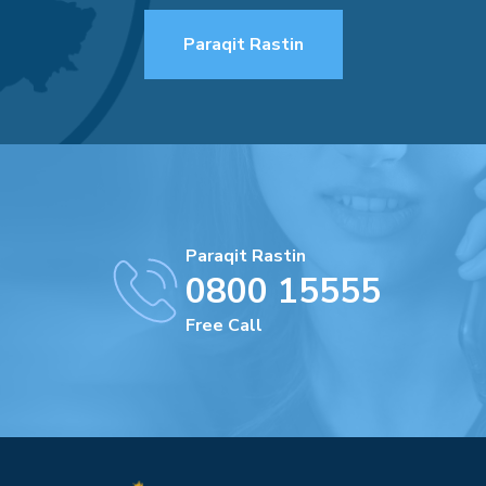
Paraqit Rastin
Paraqit Rastin
0800 15555
Free Call