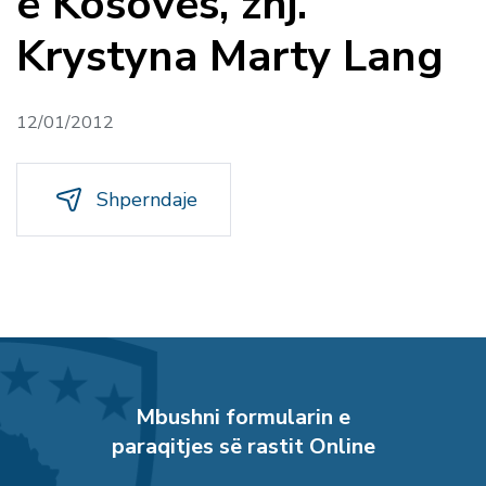
e Kosovës, znj.
Krystyna Marty Lang
12/01/2012
Shperndaje
Mbushni formularin e
paraqitjes së rastit Online