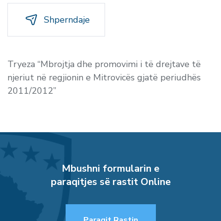
Shperndaje
Tryeza “Mbrojtja dhe promovimi i të drejtave të
njeriut në regjionin e Mitrovicës gjatë periudhës
2011/2012”
Mbushni formularin e
paraqitjes së rastit Online
Paraqit Rastin