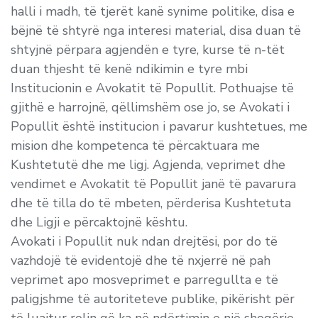
halli i madh, të tjerët kanë synime politike, disa e
bëjnë të shtyrë nga interesi material, disa duan të
shtyjnë përpara agjendën e tyre, kurse të n-tët
duan thjesht të kenë ndikimin e tyre mbi
Institucionin e Avokatit të Popullit. Pothuajse të
gjithë e harrojnë, qëllimshëm ose jo, se Avokati i
Popullit është institucion i pavarur kushtetues, me
mision dhe kompetenca të përcaktuara me
Kushtetutë dhe me ligj. Agjenda, veprimet dhe
vendimet e Avokatit të Popullit janë të pavarura
dhe të tilla do të mbeten, përderisa Kushtetuta
dhe Ligji e përcaktojnë kështu.
Avokati i Popullit nuk ndan drejtësi, por do të
vazhdojë të evidentojë dhe të nxjerrë në pah
veprimet apo mosveprimet e parregullta e të
paligjshme të autoriteteve publike, pikërisht për