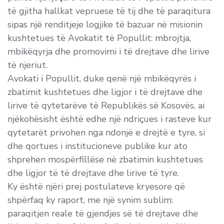
të gjitha hallkat vepruese të tij dhe të paraqitura
sipas një renditjeje logjike të bazuar në misionin
kushtetues të Avokatit të Popullit: mbrojtja,
mbikëqyrja dhe promovimi i të drejtave dhe lirive
të njeriut.
Avokati i Popullit, duke qenë një mbikëqyrës i
zbatimit kushtetues dhe ligjor i të drejtave dhe
lirive të qytetarëve të Republikës së Kosovës, ai
njëkohësisht është edhe një ndriçues i rasteve kur
qytetarët privohen nga ndonjë e drejtë e tyre, si
dhe qortues i institucioneve publike kur ato
shprehen mospërfillëse në zbatimin kushtetues
dhe ligjor të të drejtave dhe lirive të tyre.
Ky është njëri prej postulateve kryesore që
shpërfaq ky raport, me një synim sublim:
paraqitjen reale të gjendjes së të drejtave dhe