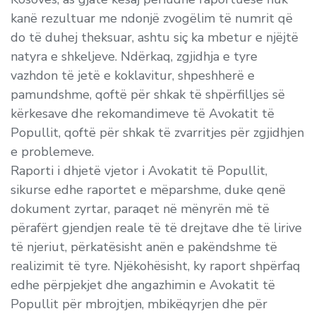
kanë rezultuar me ndonjë zvogëlim të numrit që
do të duhej theksuar, ashtu siç ka mbetur e njëjtë
natyra e shkeljeve. Ndërkaq, zgjidhja e tyre
vazhdon të jetë e koklavitur, shpeshherë e
pamundshme, qoftë për shkak të shpërfilljes së
kërkesave dhe rekomandimeve të Avokatit të
Popullit, qoftë për shkak të zvarritjes për zgjidhjen
e problemeve.
Raporti i dhjetë vjetor i Avokatit të Popullit,
sikurse edhe raportet e mëparshme, duke qenë
dokument zyrtar, paraqet në mënyrën më të
përafërt gjendjen reale të të drejtave dhe të lirive
të njeriut, përkatësisht anën e pakëndshme të
realizimit të tyre. Njëkohësisht, ky raport shpërfaq
edhe përpjekjet dhe angazhimin e Avokatit të
Popullit për mbrojtjen, mbikëqyrjen dhe për