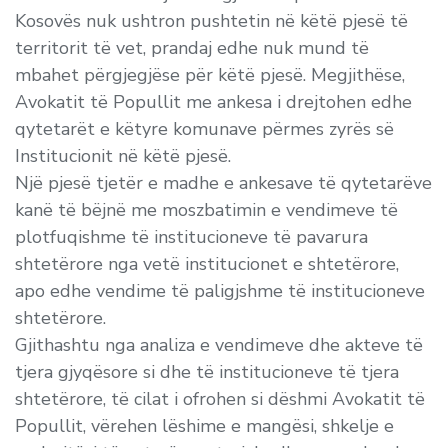
Kosovës nuk ushtron pushtetin në këtë pjesë të
territorit të vet, prandaj edhe nuk mund të
mbahet përgjegjëse për këtë pjesë. Megjithëse,
Avokatit të Popullit me ankesa i drejtohen edhe
qytetarët e këtyre komunave përmes zyrës së
Institucionit në këtë pjesë.
Një pjesë tjetër e madhe e ankesave të qytetarëve
kanë të bëjnë me moszbatimin e vendimeve të
plotfuqishme të institucioneve të pavarura
shtetërore nga vetë institucionet e shtetërore,
apo edhe vendime të paligjshme të institucioneve
shtetërore.
Gjithashtu nga analiza e vendimeve dhe akteve të
tjera gjyqësore si dhe të institucioneve të tjera
shtetërore, të cilat i ofrohen si dëshmi Avokatit të
Popullit, vërehen lëshime e mangësi, shkelje e