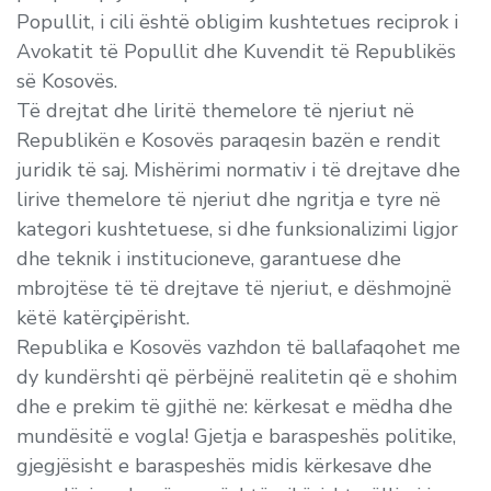
Popullit, i cili është obligim kushtetues reciprok i
Avokatit të Popullit dhe Kuvendit të Republikës
së Kosovës.
Të drejtat dhe liritë themelore të njeriut në
Republikën e Kosovës paraqesin bazën e rendit
juridik të saj. Mishërimi normativ i të drejtave dhe
lirive themelore të njeriut dhe ngritja e tyre në
kategori kushtetuese, si dhe funksionalizimi ligjor
dhe teknik i institucioneve, garantuese dhe
mbrojtëse të të drejtave të njeriut, e dëshmojnë
këtë katërçipërisht.
Republika e Kosovës vazhdon të ballafaqohet me
dy kundërshti që përbëjnë realitetin që e shohim
dhe e prekim të gjithë ne: kërkesat e mëdha dhe
mundësitë e vogla! Gjetja e baraspeshës politike,
gjegjësisht e baraspeshës midis kërkesave dhe