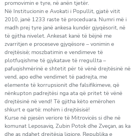
promovimin e tyre, në anën tjetër.
Në Institucionin e Avokati i Popullit, gjatë vitit
2010, janë 1233 raste të proceduara. Numri më i
madh prej tyre janë ankesa kundër gjyqësorit, në
të gjitha nivelet. Ankesat kanë të bëjnë me
zvarritjen e proceseve gjyqësore – vonimin e
drejtësisë; moszbatimin e vendimeve të
plotfuqishme të gjykatave të rregullta –
pafuqishmërinë e shtetit për të vënë drejtësinë në
vend, apo edhe vendimet të padrejta, me
elemente të korrupsionit dhe falsifikimeve, që
nënkupton padrejtësi nga ata që pritet të vënë
drejtësinë në vend! Të gjitha këto emërohen
shkurt e qartë: mohim i drejtësisë!
Kurse në pjesën veriore të Mitrovicës si dhe në
komunat Leposaviq, Zubin Potok dhe Zveçan, as ka
dhe as ndahet drejtësia ligjore. Republika e