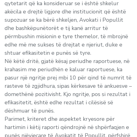
qytetarit që ka konsideruar se i është shkelur
akëcila e drejtë ligjore dhe institucionit që është
supozuar se ka bërë shkeljen, Avokati i Popullit
dhe bashkëpunëtorët e tij kanë arritur të
përmbushin misionin e tyre themelor, të mbrojnë
edhe më me sukses të drejtat e njeriut, duke e
shtuar efikasitetin e punës së tyre.
Në këtë dritë, gjatë kësaj periudhe raportuese, në
krahasim me periudhën e kaluar raportuese, ka
pasur një ngritje prej mbi 10 për qind të numrit të
rasteve të zgjidhura, sipas kërkesave të ankuesve –
domethënë pozitivisht. Kjo ngritje, pos si rezultat i
efikasitetit, është edhe rezultat i cilësisë së
dëshmuar të punës.
Parimet, kriteret dhe aspektet kryesore për
hartimin i këtij raporti qëndrojnë në shpërfaqjen e
punës njëvjeçare të Avokatit të Popullit, përfshirë