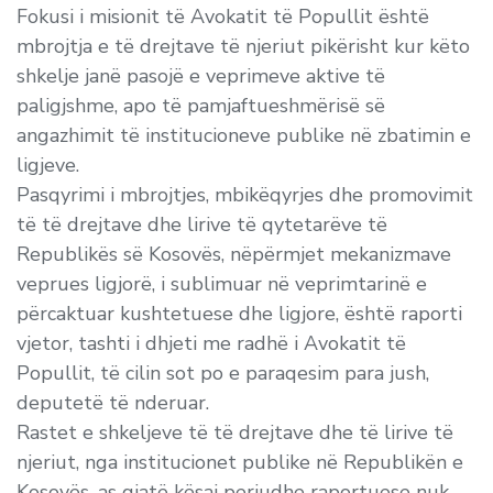
Fokusi i misionit të Avokatit të Popullit është
mbrojtja e të drejtave të njeriut pikërisht kur këto
shkelje janë pasojë e veprimeve aktive të
paligjshme, apo të pamjaftueshmërisë së
angazhimit të institucioneve publike në zbatimin e
ligjeve.
Pasqyrimi i mbrojtjes, mbikëqyrjes dhe promovimit
të të drejtave dhe lirive të qytetarëve të
Republikës së Kosovës, nëpërmjet mekanizmave
veprues ligjorë, i sublimuar në veprimtarinë e
përcaktuar kushtetuese dhe ligjore, është raporti
vjetor, tashti i dhjeti me radhë i Avokatit të
Popullit, të cilin sot po e paraqesim para jush,
deputetë të nderuar.
Rastet e shkeljeve të të drejtave dhe të lirive të
njeriut, nga institucionet publike në Republikën e
Kosovës, as gjatë kësaj periudhe raportuese nuk