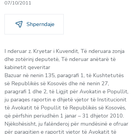
07/10/2011
Shperndaje
I nderuar z. Kryetar i Kuvendit, Të nderuara zonja
dhe zotërinj deputetë, Të nderuar anëtarë të
kabinetit qeveritar
Bazuar në nenin 135, paragrafi 1, të Kushtetutës
së Republikës së Kosovës dhe në nenin 27,
paragrafi 1 dhe 2, të Ligjit për Avokatin e Popullit,
ju paraqes raportin e dhjetë vjetor të Institucionit
të Avokatit të Popullit të Republikës së Kosovës,
që përfshin periudhën 1 janar – 31 dhjetor 2010.
Njëkohësisht, ju falënderoj për mundësinë e ofruar
për paraqitjen e raportit vjetor të Avokatit të