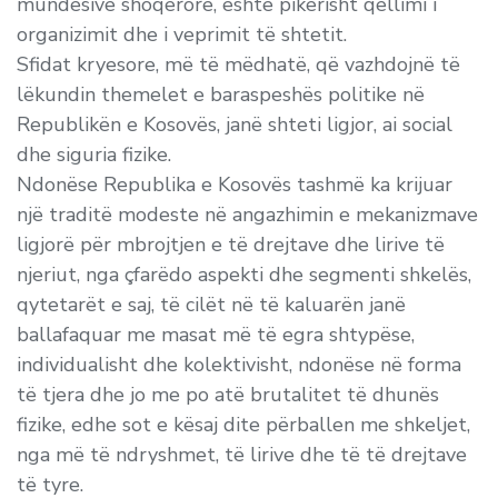
mundësive shoqërore, është pikërisht qëllimi i
organizimit dhe i veprimit të shtetit.
Sfidat kryesore, më të mëdhatë, që vazhdojnë të
lëkundin themelet e baraspeshës politike në
Republikën e Kosovës, janë shteti ligjor, ai social
dhe siguria fizike.
Ndonëse Republika e Kosovës tashmë ka krijuar
një traditë modeste në angazhimin e mekanizmave
ligjorë për mbrojtjen e të drejtave dhe lirive të
njeriut, nga çfarëdo aspekti dhe segmenti shkelës,
qytetarët e saj, të cilët në të kaluarën janë
ballafaquar me masat më të egra shtypëse,
individualisht dhe kolektivisht, ndonëse në forma
të tjera dhe jo me po atë brutalitet të dhunës
fizike, edhe sot e kësaj dite përballen me shkeljet,
nga më të ndryshmet, të lirive dhe të të drejtave
të tyre.