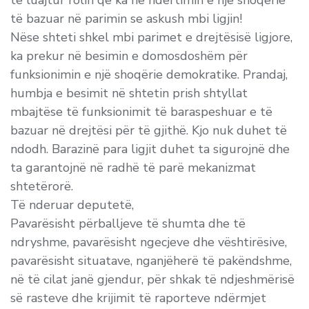
të luajtur rolin që ka në ndërtimin e një shoqërie
të bazuar në parimin se askush mbi ligjin!
Nëse shteti shkel mbi parimet e drejtësisë ligjore,
ka prekur në besimin e domosdoshëm për
funksionimin e një shoqërie demokratike. Prandaj,
humbja e besimit në shtetin prish shtyllat
mbajtëse të funksionimit të baraspeshuar e të
bazuar në drejtësi për të gjithë. Kjo nuk duhet të
ndodh. Barazinë para ligjit duhet ta sigurojnë dhe
ta garantojnë në radhë të parë mekanizmat
shtetërorë.
Të nderuar deputetë,
Pavarësisht përballjeve të shumta dhe të
ndryshme, pavarësisht ngecjeve dhe vështirësive,
pavarësisht situatave, nganjëherë të pakëndshme,
në të cilat janë gjendur, për shkak të ndjeshmërisë
së rasteve dhe krijimit të raporteve ndërmjet