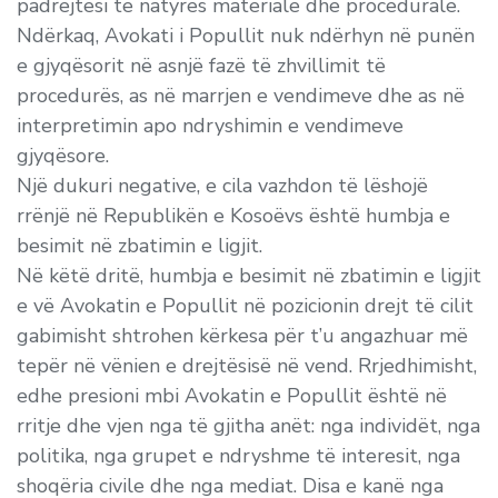
padrejtësi të natyrës materiale dhe procedurale.
Ndërkaq, Avokati i Popullit nuk ndërhyn në punën
e gjyqësorit në asnjë fazë të zhvillimit të
procedurës, as në marrjen e vendimeve dhe as në
interpretimin apo ndryshimin e vendimeve
gjyqësore.
Një dukuri negative, e cila vazhdon të lëshojë
rrënjë në Republikën e Kosoëvs është humbja e
besimit në zbatimin e ligjit.
Në këtë dritë, humbja e besimit në zbatimin e ligjit
e vë Avokatin e Popullit në pozicionin drejt të cilit
gabimisht shtrohen kërkesa për t’u angazhuar më
tepër në vënien e drejtësisë në vend. Rrjedhimisht,
edhe presioni mbi Avokatin e Popullit është në
rritje dhe vjen nga të gjitha anët: nga individët, nga
politika, nga grupet e ndryshme të interesit, nga
shoqëria civile dhe nga mediat. Disa e kanë nga