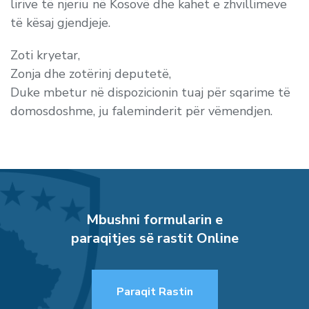
lirive të njeriu në Kosovë dhe kahet e zhvillimeve
të kësaj gjendjeje.
Zoti kryetar,
Zonja dhe zotërinj deputetë,
Duke mbetur në dispozicionin tuaj për sqarime të
domosdoshme, ju faleminderit për vëmendjen.
Mbushni formularin e
paraqitjes së rastit Online
Paraqit Rastin