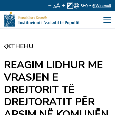
@Webmail
KTHEHU
REAGIM LIDHUR ME
VRASJEN E
DREJTORIT TË
DREJTORATIT PËR
ARSIM NË KOMUNËN