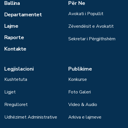
Ballina
Për Ne
Avokati i Popullit
Departamentet
Lajme
Zëvendësit e Avokatit
Raporte
Sekretar i Përgjithshëm
Kontakte
Legjislacioni
Publikime
Kushtetuta
Konkurse
Ligjet
Foto Galeri
Rregulloret
Video & Audio
Udhëzimet Administrative
Arkiva e lajmeve