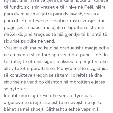
Ky rast dhe raste të tjera që kanë ndodhur kohëve
të fundit, siç ishin vrasjet e të rinjve në Pejë, njëra
para dy muajsh e tjetra para dy javësh, vrasja e
para dhjetë ditëve në Prishtinë, rasti i vrasjes dhe
plagosjes së babës me djalin e tij, ditën e shtunë
në Xërxë, janë tregues të një gjendje të brishtë të
sigurisë publike në vend.
Vrasjet e dhuna po kalojnë gradualisht madje edhe
në ambiente shkollore apo vendet e punës , që do
të duhej të ofronin siguri maksimale për jetën dhe
aktivitetet e përditshme. Mënyra e tillë e zgjidhjes
së konflikteve tregon se sistemi i drejtësisë dhe i
sigurisë në vend po dështon në mbrojtjen e jetës
së qytetarit.
Identifikimi i fajtorëve dhe vënia e tyre para
organeve të drejtësisë është e nevojshme që të
bëhet sa më shpejt. Gjithashtu është veprim i