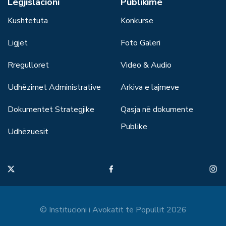
Legjislacioni
Publikime
Kushtetuta
Konkurse
Ligjet
Foto Galeri
Rregulloret
Video & Audio
Udhëzimet Administrative
Arkiva e lajmeve
Dokumentet Strategjike
Qasja në dokumente
Publike
Udhëzuesit
© Institucioni i Avokatit të Popullit 2026