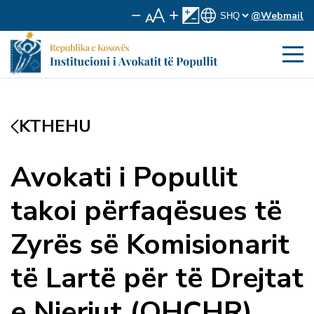
@Webmail
KTHEHU
Avokati i Popullit
takoi përfaqësues të
Zyrës së Komisionarit
të Lartë për të Drejtat
e Njeriut (OHCHR)