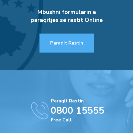
Mbushni formularin e
paraqitjes së rastit Online
Paraqit Rastin
Paraqit Rastin
0800 15555
Free Call