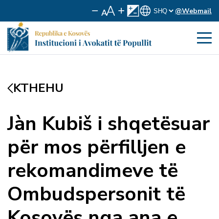
@Webmail
KTHEHU
Jàn Kubiš i shqetësuar
për mos përfilljen e
rekomandimeve të
Ombudspersonit të
Kosovës nga ana e