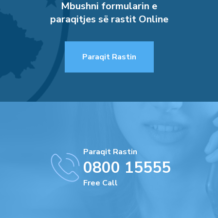
Mbushni formularin e
paraqitjes së rastit Online
Paraqit Rastin
Paraqit Rastin
0800 15555
Free Call