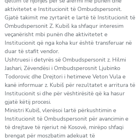
qëllim të njohjes për së afërmi me punën dhe
aktivitetet e Institucionit të Ombudspersonit.
Gjatë takimit me zyrtarët e lartë të Institucionit të
Ombudspersonit Z. Kubiš ka shfaqur interesim
veçanërisht mbi punën dhe aktivitetet e
Institucionit që nga koha kur është transferuar në
duar të stafit vendor.
Ushtruesi i detyrës së Ombudspersonit z. Hilmi
Jashari, Zëvendësi i Ombudsperosnit Ljubinko
Todorovic dhe Drejtori i hetimeve Veton Vula e
kanë informuar z. Kubiš për rezultatet e arritura të
Institucionit si dhe për vështirësitë që ka hasur
gjatë këtij procesi.
Ministri Kubiš, vlerësoi lartë përkushtimin e
Institucionit të Ombudspersonit për avancimin e
të drejtave të njeriut në Kosovë, mirëpo shfaqi
brengat për moszbatim adekuat të