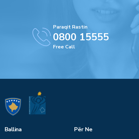
Paraqit Rastin
0800 15555
Free Call
Ballina
Për Ne