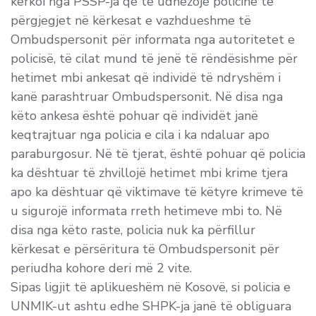
kërkoi nga PSSP-ja që të udhëzojë policinë të
përgjegjet në kërkesat e vazhdueshme të
Ombudspersonit për informata nga autoritetet e
policisë, të cilat mund të jenë të rëndësishme për
hetimet mbi ankesat që individë të ndryshëm i
kanë parashtruar Ombudspersonit. Në disa nga
këto ankesa është pohuar që individët janë
keqtrajtuar nga policia e cila i ka ndaluar apo
paraburgosur. Në të tjerat, është pohuar që policia
ka dështuar të zhvillojë hetimet mbi krime tjera
apo ka dështuar që viktimave të këtyre krimeve të
u sigurojë informata rreth hetimeve mbi to. Në
disa nga këto raste, policia nuk ka përfillur
kërkesat e përsëritura të Ombudspersonit për
periudha kohore deri më 2 vite.
Sipas ligjit të aplikueshëm në Kosovë, si policia e
UNMIK-ut ashtu edhe SHPK-ja janë të obliguara