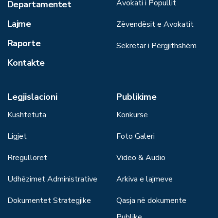
Avokati i Popullit
Departamentet
Lajme
Zëvendësit e Avokatit
Raporte
Sekretar i Përgjithshëm
Kontakte
Legjislacioni
Publikime
Kushtetuta
Konkurse
Ligjet
Foto Galeri
Rregulloret
Video & Audio
Udhëzimet Administrative
Arkiva e lajmeve
Dokumentet Strategjike
Qasja në dokumente
Publike