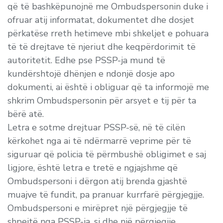
që të bashkëpunojnë me Ombudspersonin duke i
ofruar atij informatat, dokumentet dhe dosjet
përkatëse rreth hetimeve mbi shkeljet e pohuara
të të drejtave të njeriut dhe keqpërdorimit të
autoritetit. Edhe pse PSSP-ja mund të
kundërshtojë dhënjen e ndonjë dosje apo
dokumenti, ai është i obliguar që ta informojë me
shkrim Ombudspersonin për arsyet e tij për ta
bërë atë.
Letra e sotme drejtuar PSSP-së, në të cilën
kërkohet nga ai të ndërmarrë veprime për të
siguruar që policia të përmbushë obligimet e saj
ligjore, është letra e tretë e ngjajshme që
Ombudspersoni i dërgon atij brenda gjashtë
muajve të fundit, pa pranuar kurrfarë përgjegjje.
Ombudspersoni e mirëpret një përgjegjje të
shpejtë nga PSSP-ja, si dhe një përgjegjje