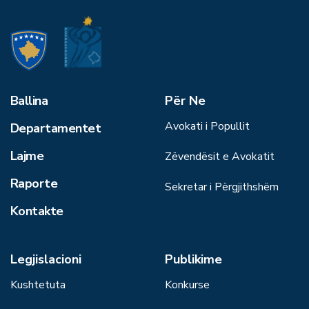
Ballina
Për Ne
Avokati i Popullit
Departamentet
Lajme
Zëvendësit e Avokatit
Raporte
Sekretar i Përgjithshëm
Kontakte
Legjislacioni
Publikime
Kushtetuta
Konkurse