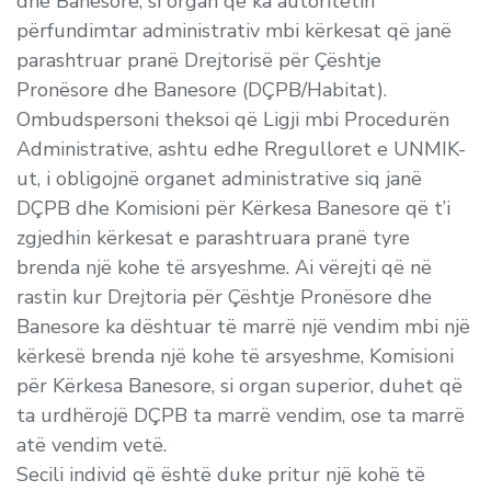
dhe Banesore, si organ që ka autoritetin
përfundimtar administrativ mbi kërkesat që janë
parashtruar pranë Drejtorisë për Çështje
Pronësore dhe Banesore (DÇPB/Habitat).
Ombudspersoni theksoi që Ligji mbi Procedurën
Administrative, ashtu edhe Rregulloret e UNMIK-
ut, i obligojnë organet administrative siq janë
DÇPB dhe Komisioni për Kërkesa Banesore që t’i
zgjedhin kërkesat e parashtruara pranë tyre
brenda një kohe të arsyeshme. Ai vërejti që në
rastin kur Drejtoria për Çështje Pronësore dhe
Banesore ka dështuar të marrë një vendim mbi një
kërkesë brenda një kohe të arsyeshme, Komisioni
për Kërkesa Banesore, si organ superior, duhet që
ta urdhërojë DÇPB ta marrë vendim, ose ta marrë
atë vendim vetë.
Secili individ që është duke pritur një kohë të