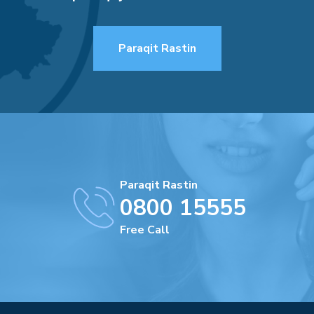
Paraqit Rastin
Paraqit Rastin
0800 15555
Free Call