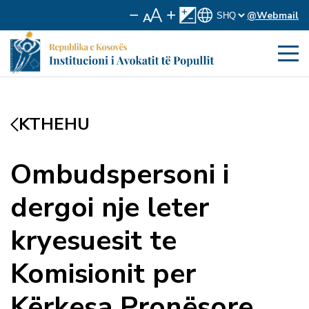
@Webmail
KTHEHU
Ombudspersoni i
dergoi nje leter
kryesuesit te
Komisionit per
Kërkesa Pronësore