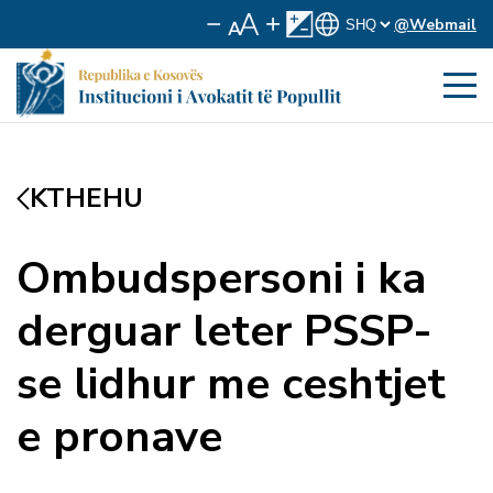
@Webmail
KTHEHU
Ombudspersoni i ka
derguar leter PSSP-
se lidhur me ceshtjet
e pronave