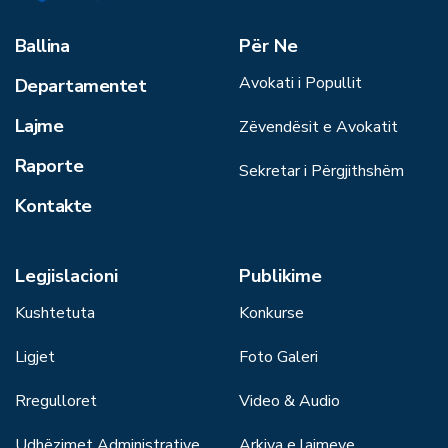
Ballina
Për Ne
Avokati i Popullit
Departamentet
Lajme
Zëvendësit e Avokatit
Raporte
Sekretar i Përgjithshëm
Kontakte
Legjislacioni
Publikime
Kushtetuta
Konkurse
Ligjet
Foto Galeri
Rregulloret
Video & Audio
Udhëzimet Administrative
Arkiva e lajmeve