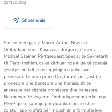
09/12/2002
Shperndaje
Sot në mëngjes, z. Marek Antoni Nowicki,
Ombudspersoni i Kosovës, i dërgoi një letër z.
Michael Steiner, Përfqësuesit Special të Sekretarit
të Përgjithshëm, duke kërkuar nga ai që të sqarojë
çështjet në lidhje me zgjidhjen e ankesave
pronësore të bëra pranë Drejtoratit për çështje
pronësore dhe banesore dhe Komisionit të
ankesave për çështje pronësore dhe banesore.
Në mënyrë të veçantë, Ombudspersoni kërkoi nga
PSSP që të sqarojë për publikun nëse është
zgjatur apo jo afati për mbushjen e formularëve,