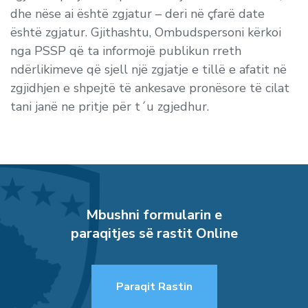
dhe nëse ai është zgjatur – deri në çfarë date
është zgjatur. Gjithashtu, Ombudspersoni kërkoi
nga PSSP që ta informojë publikun rreth
ndërlikimeve që sjell një zgjatje e tillë e afatit në
zgjidhjen e shpejtë të ankesave pronësore të cilat
tani janë ne pritje për t´u zgjedhur.
Mbushni formularin e
paraqitjes së rastit Online
Paraqit Rastin